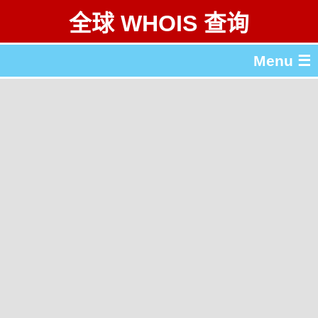
全球 WHOIS 查询
Menu ☰
关于 全球 WHOIS 查询
gTLD & ccTLD 列表
工具
English
繁體中文