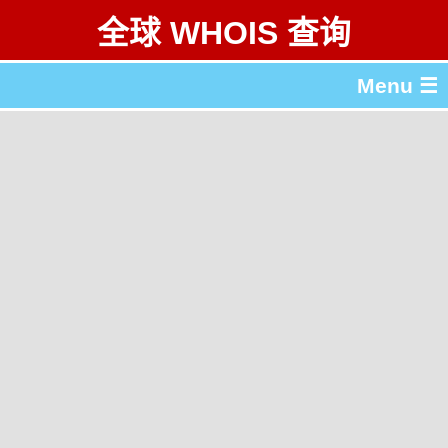
全球 WHOIS 查询
Menu ☰
关于 全球 WHOIS 查询
gTLD & ccTLD 列表
工具
English
繁體中文