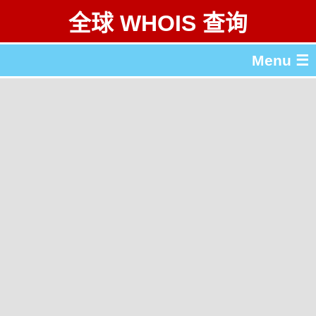
全球 WHOIS 查询
Menu ☰
关于 全球 WHOIS 查询
gTLD & ccTLD 列表
工具
English
繁體中文