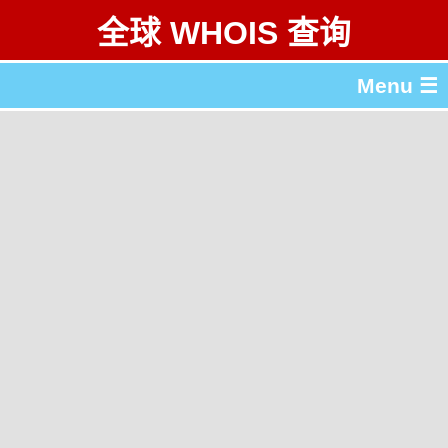
全球 WHOIS 查询
Menu ☰
关于 全球 WHOIS 查询
gTLD & ccTLD 列表
工具
English
繁體中文