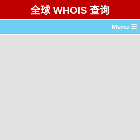
全球 WHOIS 查询
Menu ☰
关于 全球 WHOIS 查询
gTLD & ccTLD 列表
工具
English
繁體中文