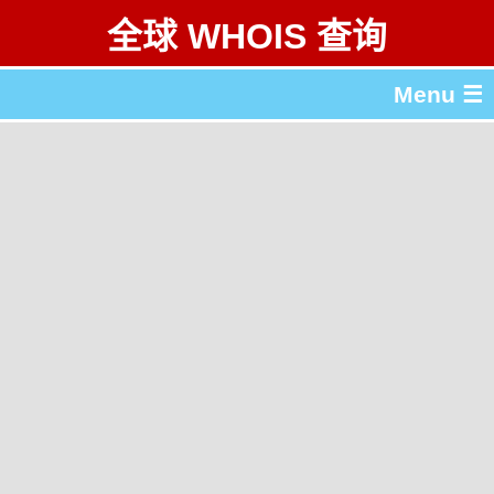
全球 WHOIS 查询
Menu ☰
关于 全球 WHOIS 查询
gTLD & ccTLD 列表
工具
English
繁體中文