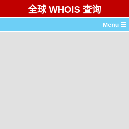
全球 WHOIS 查询
Menu ☰
关于 全球 WHOIS 查询
gTLD & ccTLD 列表
工具
English
繁體中文