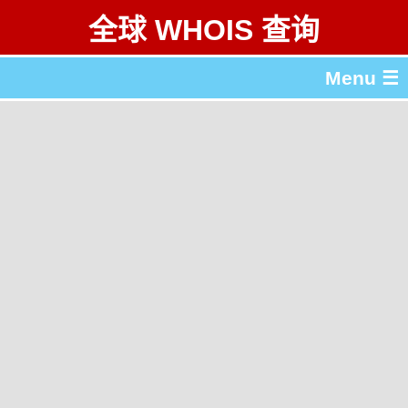
全球 WHOIS 查询
Menu ☰
关于 全球 WHOIS 查询
gTLD & ccTLD 列表
工具
English
繁體中文