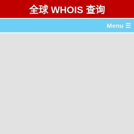
全球 WHOIS 查询
Menu ☰
关于 全球 WHOIS 查询
gTLD & ccTLD 列表
工具
English
繁體中文