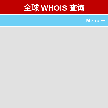
全球 WHOIS 查询
Menu ☰
关于 全球 WHOIS 查询
gTLD & ccTLD 列表
工具
English
繁體中文