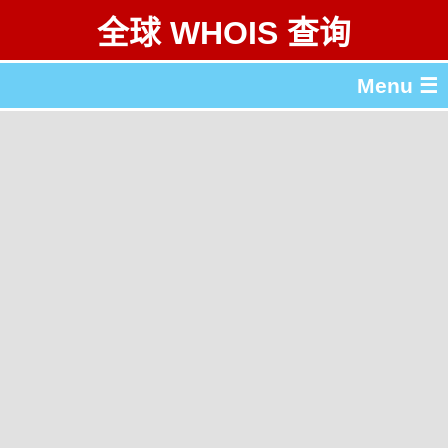
全球 WHOIS 查询
Menu ☰
关于 全球 WHOIS 查询
gTLD & ccTLD 列表
工具
English
繁體中文