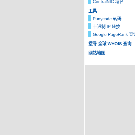
CentralNIC 域名
工具
Punycode 转码
十进制 IP 转换
Google PageRank 查
搜寻 全球 WHOIS 查询
网站地图