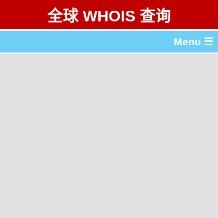
全球 WHOIS 查询
Menu ☰
关于 全球 WHOIS 查询
gTLD & ccTLD 列表
工具
English
繁體中文