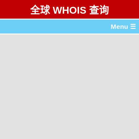
全球 WHOIS 查询
Menu ☰
关于 全球 WHOIS 查询
gTLD & ccTLD 列表
工具
English
繁體中文