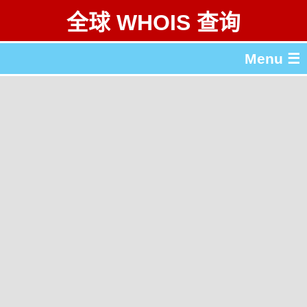
全球 WHOIS 查询
Menu ☰
关于 全球 WHOIS 查询
gTLD & ccTLD 列表
工具
English
繁體中文