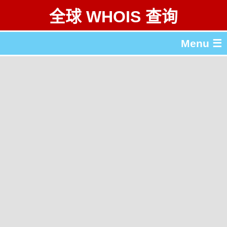
全球 WHOIS 查询
Menu ☰
关于 全球 WHOIS 查询
gTLD & ccTLD 列表
工具
English
繁體中文