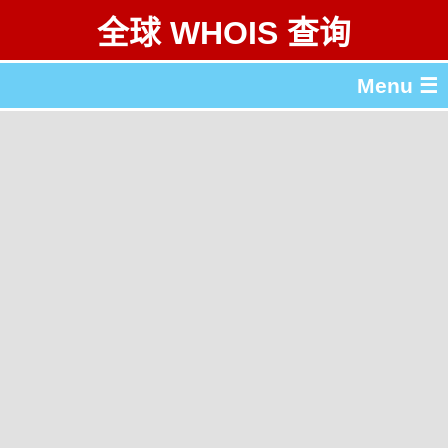
全球 WHOIS 查询
Menu ☰
关于 全球 WHOIS 查询
gTLD & ccTLD 列表
工具
English
繁體中文