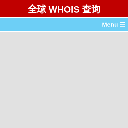
全球 WHOIS 查询
Menu ☰
关于 全球 WHOIS 查询
gTLD & ccTLD 列表
工具
English
繁體中文