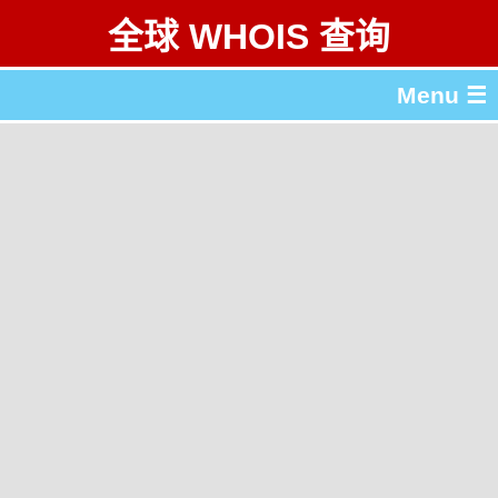
全球 WHOIS 查询
Menu ☰
关于 全球 WHOIS 查询
gTLD & ccTLD 列表
工具
English
繁體中文