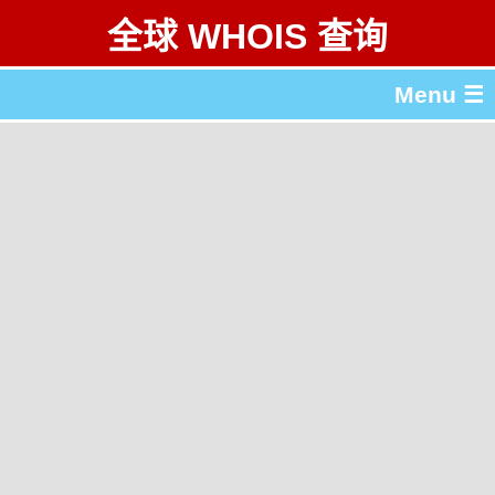
全球 WHOIS 查询
Menu ☰
关于 全球 WHOIS 查询
gTLD & ccTLD 列表
工具
English
繁體中文