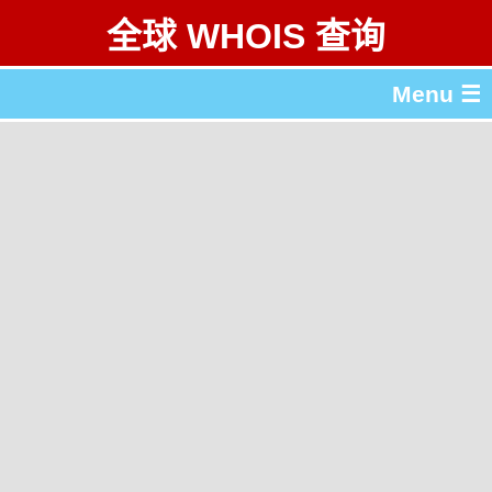
全球 WHOIS 查询
Menu ☰
关于 全球 WHOIS 查询
gTLD & ccTLD 列表
工具
English
繁體中文