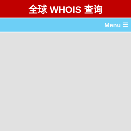
全球 WHOIS 查询
Menu ☰
关于 全球 WHOIS 查询
gTLD & ccTLD 列表
工具
English
繁體中文