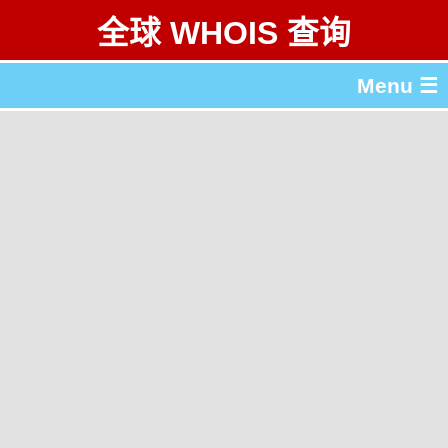
全球 WHOIS 查询
Menu ☰
关于 全球 WHOIS 查询
gTLD & ccTLD 列表
工具
English
繁體中文