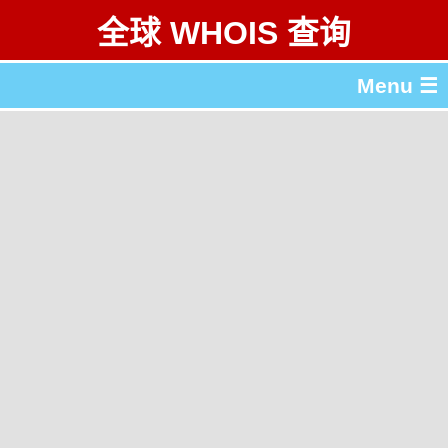
全球 WHOIS 查询
Menu ☰
关于 全球 WHOIS 查询
gTLD & ccTLD 列表
工具
English
繁體中文