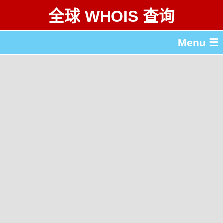
全球 WHOIS 查询
Menu ☰
关于 全球 WHOIS 查询
gTLD & ccTLD 列表
工具
English
繁體中文