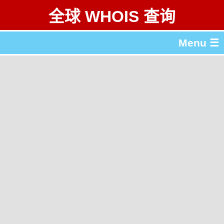
全球 WHOIS 查询
Menu ☰
关于 全球 WHOIS 查询
gTLD & ccTLD 列表
工具
English
繁體中文