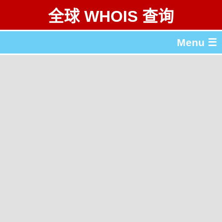
全球 WHOIS 查询
Menu ☰
关于 全球 WHOIS 查询
gTLD & ccTLD 列表
工具
English
繁體中文