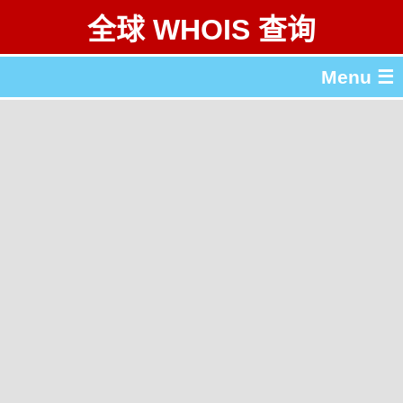
全球 WHOIS 查询
Menu ☰
关于 全球 WHOIS 查询
gTLD & ccTLD 列表
工具
English
繁體中文