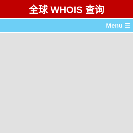
全球 WHOIS 查询
Menu ☰
关于 全球 WHOIS 查询
gTLD & ccTLD 列表
工具
English
繁體中文