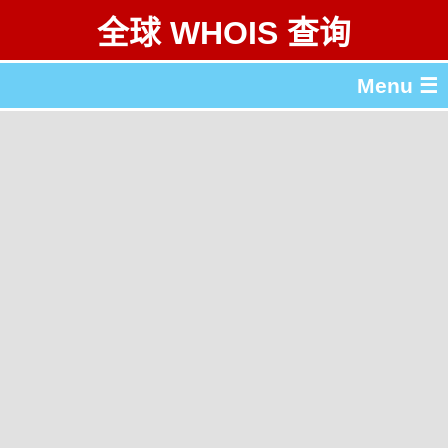
全球 WHOIS 查询
Menu ☰
关于 全球 WHOIS 查询
gTLD & ccTLD 列表
工具
English
繁體中文