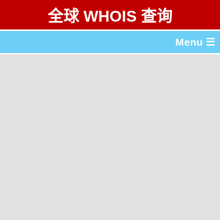
全球 WHOIS 查询
Menu ☰
关于 全球 WHOIS 查询
gTLD & ccTLD 列表
工具
English
繁體中文