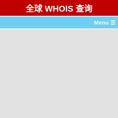
全球 WHOIS 查询
Menu ☰
关于 全球 WHOIS 查询
gTLD & ccTLD 列表
工具
English
繁體中文