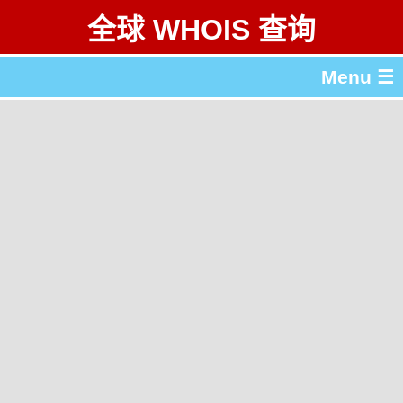
全球 WHOIS 查询
Menu ☰
关于 全球 WHOIS 查询
gTLD & ccTLD 列表
工具
English
繁體中文