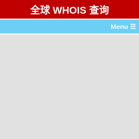
全球 WHOIS 查询
Menu ☰
关于 全球 WHOIS 查询
gTLD & ccTLD 列表
工具
English
繁體中文