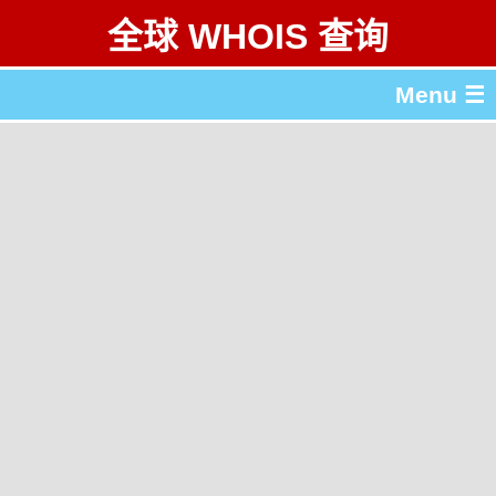
全球 WHOIS 查询
Menu ☰
关于 全球 WHOIS 查询
gTLD & ccTLD 列表
工具
English
繁體中文