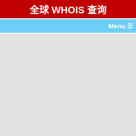
全球 WHOIS 查询
Menu ☰
关于 全球 WHOIS 查询
gTLD & ccTLD 列表
工具
English
繁體中文