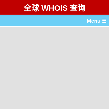
全球 WHOIS 查询
Menu ☰
关于 全球 WHOIS 查询
gTLD & ccTLD 列表
工具
English
繁體中文