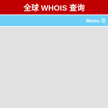
全球 WHOIS 查询
Menu ☰
关于 全球 WHOIS 查询
gTLD & ccTLD 列表
工具
English
繁體中文