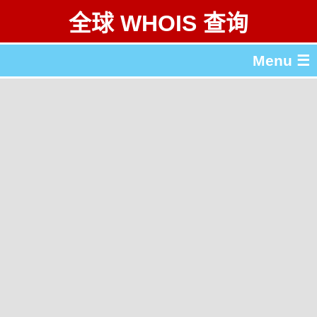
全球 WHOIS 查询
Menu ☰
关于 全球 WHOIS 查询
gTLD & ccTLD 列表
工具
English
繁體中文