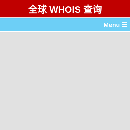
全球 WHOIS 查询
Menu ☰
关于 全球 WHOIS 查询
gTLD & ccTLD 列表
工具
English
繁體中文