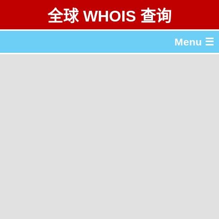
全球 WHOIS 查询
Menu ☰
关于 全球 WHOIS 查询
gTLD & ccTLD 列表
工具
English
繁體中文