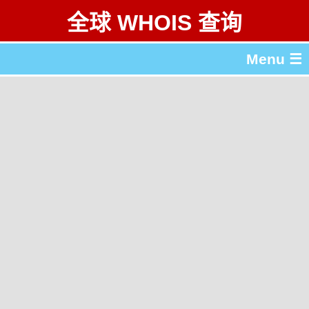
全球 WHOIS 查询
Menu ☰
关于 全球 WHOIS 查询
gTLD & ccTLD 列表
工具
English
繁體中文