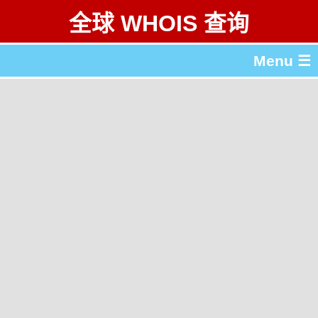
全球 WHOIS 查询
Menu ☰
关于 全球 WHOIS 查询
gTLD & ccTLD 列表
工具
English
繁體中文