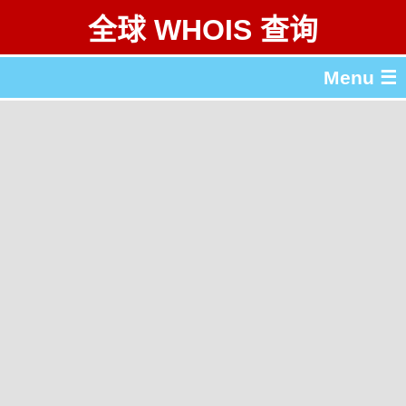
全球 WHOIS 查询
Menu ☰
关于 全球 WHOIS 查询
gTLD & ccTLD 列表
工具
English
繁體中文