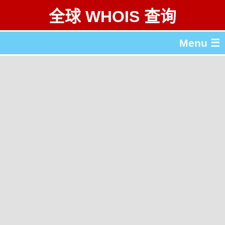
全球 WHOIS 查询
Menu ☰
关于 全球 WHOIS 查询
gTLD & ccTLD 列表
工具
English
繁體中文