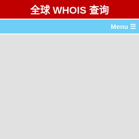
全球 WHOIS 查询
Menu ☰
关于 全球 WHOIS 查询
gTLD & ccTLD 列表
工具
English
繁體中文