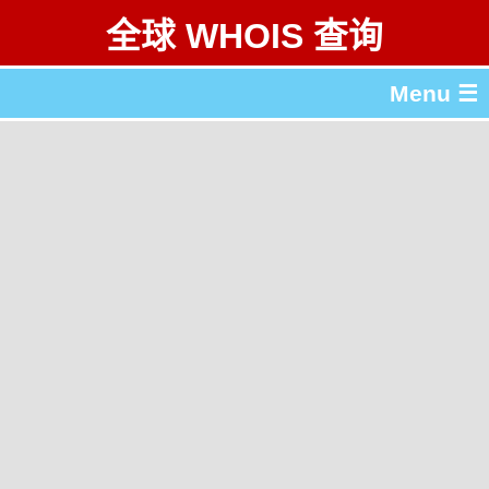
全球 WHOIS 查询
Menu ☰
关于 全球 WHOIS 查询
gTLD & ccTLD 列表
工具
English
繁體中文