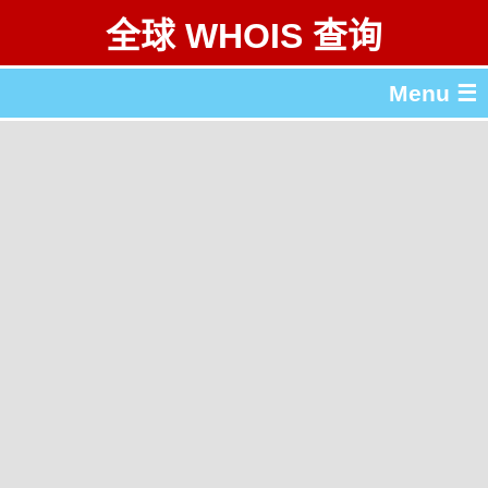
全球 WHOIS 查询
Menu ☰
关于 全球 WHOIS 查询
gTLD & ccTLD 列表
工具
English
繁體中文