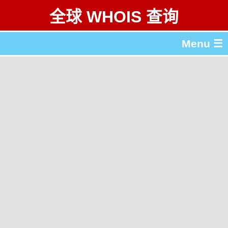
全球 WHOIS 查询
Menu ☰
关于 全球 WHOIS 查询
gTLD & ccTLD 列表
工具
English
繁體中文