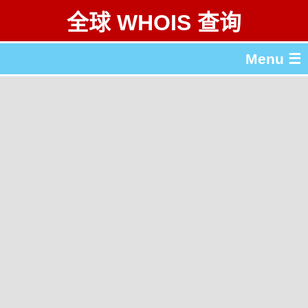
全球 WHOIS 查询
Menu ☰
关于 全球 WHOIS 查询
gTLD & ccTLD 列表
工具
English
繁體中文